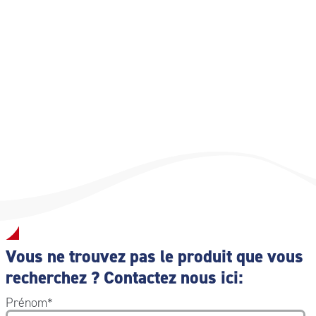
Trousse de premiers secours fournie en deux versions :
Norme CPS192 ;
CPS151 version PROMO avec couverture isotherme.
Fourni dans un emballage distributeur de 10 pièces ;
CAV501 Version vide
Vous ne trouvez pas le produit que vous
recherchez ? Contactez nous ici:
Prénom
*