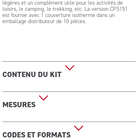
légères et un complément utile pour les activités de
loisirs, le camping, le trekking, etc. La version CPS151
est fournie avec 1 couverture isotherme dans un
emballage distributeur de 10 pièces.
CONTENU DU KIT
1 pansement adhésif 10×6 cm ; 5 pansements
médicamenteux 7×2 cm ; 3 lingettes désinfectantes ; 2
MESURES
compresses de gaze stérile 18×40 cm ; 1 paire de ciseaux
; 1 pansement de gaze 7 cm ; 1 lingette contre les
piqûres d’insectes.
Dimensions (L x P x H) : 128x95x45 mm Poids : 0,15 kg
Poids à vide : 0,07 kg
CODES ET FORMATS