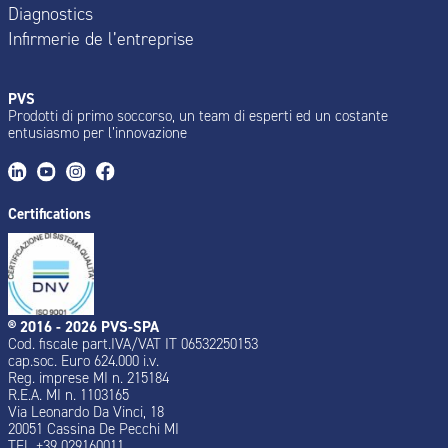
Diagnostics
Infirmerie de l’entreprise
PVS
Prodotti di primo soccorso, un team di esperti ed un costante
entusiasmo per l’innovazione
Certifications
® 2016 - 2026 PVS-SPA
Cod. fiscale part.IVA/VAT IT 06532250153
cap.soc. Euro 624.000 i.v.
Reg. imprese MI n. 215184
R.E.A. MI n. 1103165
Via Leonardo Da Vinci, 18
20051 Cassina De Pecchi MI
TEL +39 029160011