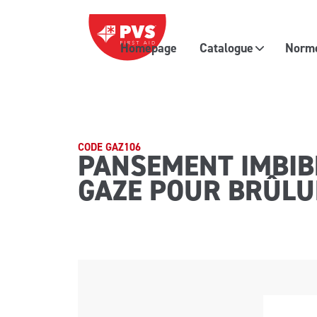
Passer au contenu
Homepage
Catalogue
Normes
Navigation principale
CODE GAZ106
PANSEMENT IMBIBÉ
GAZE POUR BRÛLU