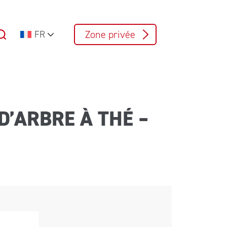
Zone privée
FR
D’ARBRE À THÉ –