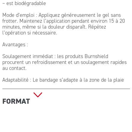
– est biodégradable
Mode d’emploi : Appliquez généreusement le gel sans
frotter. Maintenez l’application pendant environ 15 à 20
minutes, même si la douleur disparaît. Répétez
l’opération si nécessaire.
Avantages :
Soulagement immédiat : les produits Burnshield
procurent un refroidissement et un soulagement rapides
au contact.
Adaptabilité : Le bandage s’adapte à la zone de la plaie
Cicatrisation optimale : les formulations sont conçues
pour soutenir le processus naturel de cicatrisation de la
FORMAT
peau.
Polyvalence : convient aux brûlures de différents degrés,
Enveloppe de tissu imbibée d’huile d’arbre à thé Hydrogel
des blessures légères aux blessures plus graves.
10×10 cm (GEL 40 g)