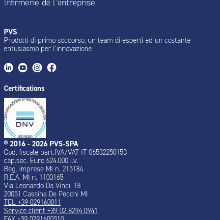
Infirmerie de l’entreprise
PVS
Prodotti di primo soccorso, un team di esperti ed un costante
entusiasmo per l’innovazione
Certifications
® 2016 - 2026 PVS-SPA
Cod. fiscale part.IVA/VAT IT 06532250153
cap.soc. Euro 624.000 i.v.
Reg. imprese MI n. 215184
R.E.A. MI n. 1103165
Via Leonardo Da Vinci, 18
20051 Cassina De Pecchi MI
TEL +39 029160011
Service client +39 02 8294 0941
FAX +39 0291600310