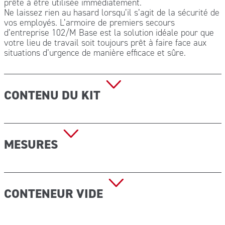
prête à être utilisée immédiatement.
Ne laissez rien au hasard lorsqu’il s’agit de la sécurité de
vos employés. L’armoire de premiers secours
d’entreprise 102/M Base est la solution idéale pour que
votre lieu de travail soit toujours prêt à faire face aux
situations d’urgence de manière efficace et sûre.
CONTENU DU KIT
1 Copie du décret ministériel 388 du 15.07.03
5 paires de gants stériles
MESURES
1 Masque avec visière
3 flacons Solution saline stérile 500 ml CE
2 flacons Désinfectant 500 ml IODOPOVIDONE 10% d’iode
Dimensions (H x L x P) : 460x300x140 mm Poids : 7,50 kg
10 sachets de compresses de gaze stérile cm 10×10
2 sachets de compresses de gaze stérile cm 18×40
CONTENEUR VIDE
2 champs stériles cm 40×60 DIN 13152-BR
2 pinces stériles
1 paquet de coton