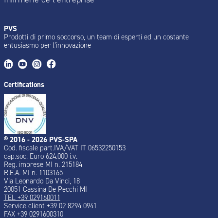
PVS
Prodotti di primo soccorso, un team di esperti ed un costante
entusiasmo per l’innovazione
Certifications
® 2016 - 2026 PVS-SPA
Cod. fiscale part.IVA/VAT IT 06532250153
cap.soc. Euro 624.000 i.v.
Reg. imprese MI n. 215184
R.E.A. MI n. 1103165
Via Leonardo Da Vinci, 18
20051 Cassina De Pecchi MI
TEL +39 029160011
Service client +39 02 8294 0941
FAX +39 0291600310