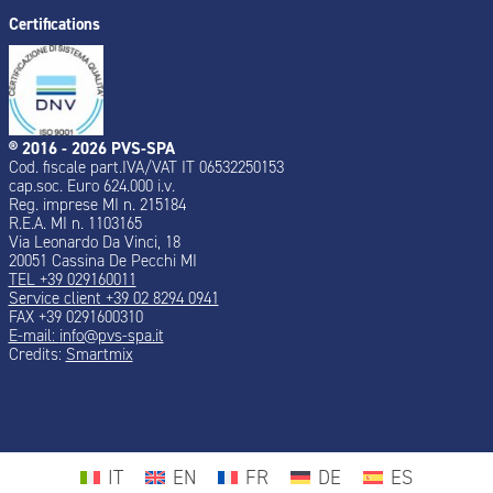
Certifications
® 2016 - 2026 PVS-SPA
Cod. fiscale part.IVA/VAT IT 06532250153
cap.soc. Euro 624.000 i.v.
Reg. imprese MI n. 215184
R.E.A. MI n. 1103165
Via Leonardo Da Vinci, 18
20051 Cassina De Pecchi MI
TEL +39 029160011
Service client +39 02 8294 0941
FAX +39 0291600310
E-mail:
info@pvs-spa.it
Credits:
Smartmix
IT
EN
FR
DE
ES