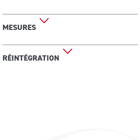
MESURES
Dimensions : 263x170x83 mm
RÉINTÉGRATION
CODE ACQ406 : Bouteille de solution aqueuse au PH
neutre