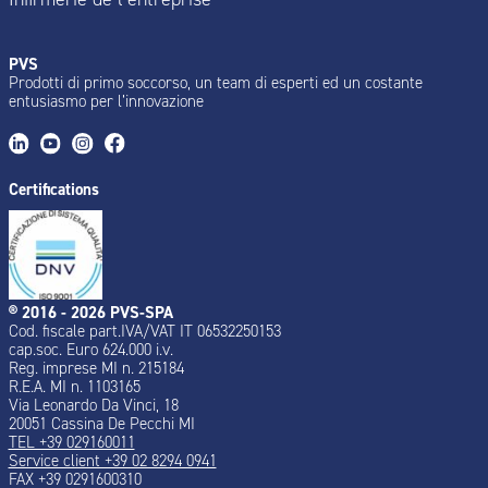
PVS
Prodotti di primo soccorso, un team di esperti ed un costante
entusiasmo per l’innovazione
Certifications
® 2016 - 2026 PVS-SPA
Cod. fiscale part.IVA/VAT IT 06532250153
cap.soc. Euro 624.000 i.v.
Reg. imprese MI n. 215184
R.E.A. MI n. 1103165
Via Leonardo Da Vinci, 18
20051 Cassina De Pecchi MI
TEL +39 029160011
Service client +39 02 8294 0941
FAX +39 0291600310