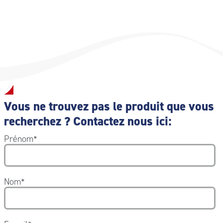
et à la directive 93/42/CEE du Conseil relative aux
dispositifs médicaux. L’utilisation de ce produit est
réservée au personnel formé aux techniques de
réanimation cardio-pulmonaire. Dispositif à usage unique
de classe IIa – non stérile
Vous ne trouvez pas le produit que vous
recherchez ? Contactez nous ici:
Prénom
*
Nom
*