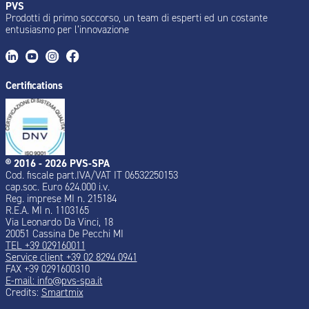
PVS
Prodotti di primo soccorso, un team di esperti ed un costante
entusiasmo per l’innovazione
Certifications
® 2016 - 2026 PVS-SPA
Cod. fiscale part.IVA/VAT IT 06532250153
cap.soc. Euro 624.000 i.v.
Reg. imprese MI n. 215184
R.E.A. MI n. 1103165
Via Leonardo Da Vinci, 18
20051 Cassina De Pecchi MI
TEL +39 029160011
Service client +39 02 8294 0941
FAX +39 0291600310
E-mail:
info@pvs-spa.it
Credits:
Smartmix