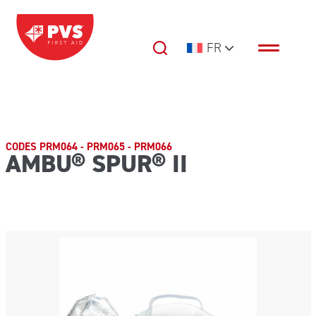
Passer au contenu
FR
Navigation principale
CODES PRM064 - PRM065 - PRM066
AMBU® SPUR® II