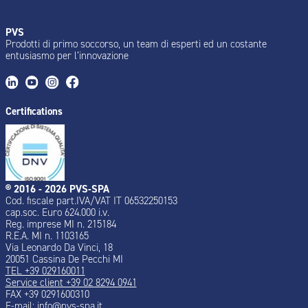
PVS
Prodotti di primo soccorso, un team di esperti ed un costante
entusiasmo per l’innovazione
Certifications
® 2016 - 2026 PVS-SPA
Cod. fiscale part.IVA/VAT IT 06532250153
cap.soc. Euro 624.000 i.v.
Reg. imprese MI n. 215184
R.E.A. MI n. 1103165
Via Leonardo Da Vinci, 18
20051 Cassina De Pecchi MI
TEL +39 029160011
Service client +39 02 8294 0941
FAX +39 0291600310
E-mail:
info@pvs-spa.it