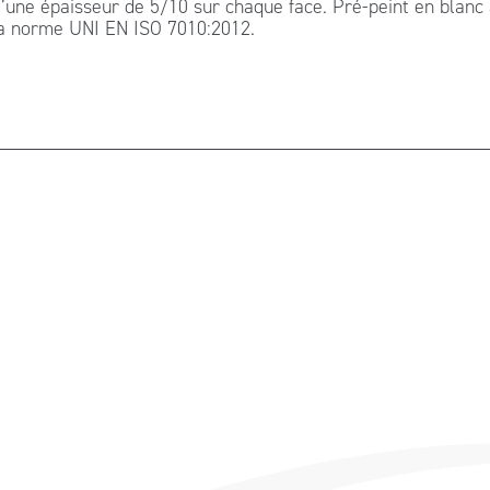
’une épaisseur de 5/10 sur chaque face. Pré-peint en blanc
la norme UNI EN ISO 7010:2012.
 g