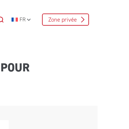
Zone privée
FR
 POUR