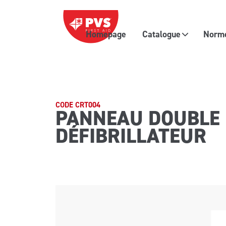
Passer au contenu
Homepage
Catalogue
Normes
Navigation principale
CODE CRT004
PANNEAU DOUBLE 
DÉFIBRILLATEUR