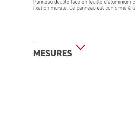
Panneau double face en feuille d’aluminium d
fixation murale. Ce panneau est conforme à 
MESURES
Dimensions par côté : 29 x 36 cm Poids : 350