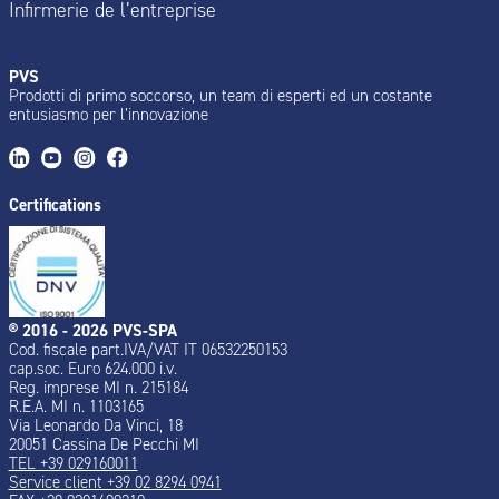
Infirmerie de l’entreprise
PVS
Prodotti di primo soccorso, un team di esperti ed un costante
entusiasmo per l’innovazione
Certifications
® 2016 - 2026 PVS-SPA
Cod. fiscale part.IVA/VAT IT 06532250153
cap.soc. Euro 624.000 i.v.
Reg. imprese MI n. 215184
R.E.A. MI n. 1103165
Via Leonardo Da Vinci, 18
20051 Cassina De Pecchi MI
TEL +39 029160011
Service client +39 02 8294 0941