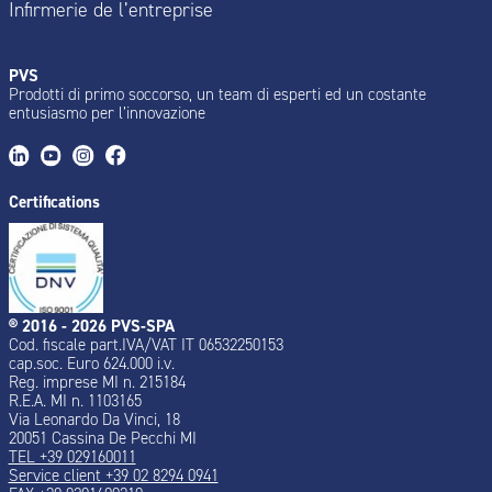
Infirmerie de l’entreprise
PVS
Prodotti di primo soccorso, un team di esperti ed un costante
entusiasmo per l’innovazione
Certifications
® 2016 - 2026 PVS-SPA
Cod. fiscale part.IVA/VAT IT 06532250153
cap.soc. Euro 624.000 i.v.
Reg. imprese MI n. 215184
R.E.A. MI n. 1103165
Via Leonardo Da Vinci, 18
20051 Cassina De Pecchi MI
TEL +39 029160011
Service client +39 02 8294 0941