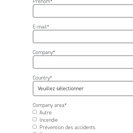
Prénom
*
E-mail
*
Company
*
Country
*
Company area
*
Autre
Incendie
Prévention des accidents