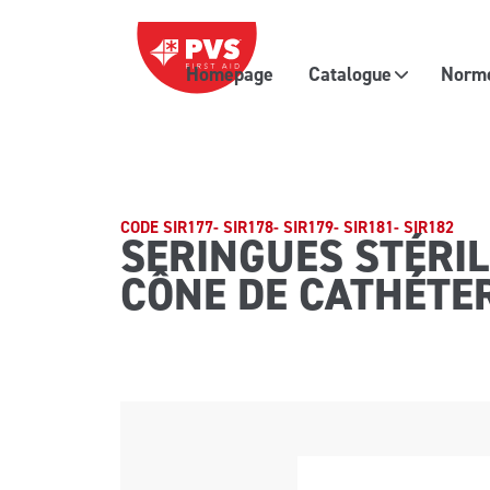
Passer au contenu
Homepage
Catalogue
Normes
Navigation principale
CODE SIR177- SIR178- SIR179- SIR181- SIR182
SERINGUES STÉRILES
CÔNE DE CATHÉTER