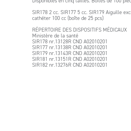
Disponibles en cinq tailles. Boîtes de 100 piè
SIR178 2 cc. SIR177 5 cc. SIR179 Aiguille ex
cathéter 100 cc (boîte de 25 pcs)
RÉPERTOIRE DES DISPOSITIFS MÉDICAUX
Ministère de la santé
SIR178 nr.13128R CND A02010201
SIR177 nr.13138R CND A02010201
SIR179 nr.13143R CND A02010201
SIR181 nr.13151R CND A02010201
SIR182 nr.13276R CND A02010201