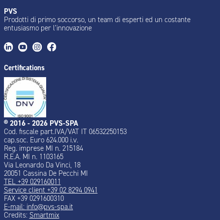
PVS
Prodotti di primo soccorso, un team di esperti ed un costante
entusiasmo per l’innovazione
Certifications
® 2016 - 2026 PVS-SPA
Cod. fiscale part.IVA/VAT IT 06532250153
cap.soc. Euro 624.000 i.v.
Reg. imprese MI n. 215184
R.E.A. MI n. 1103165
Via Leonardo Da Vinci, 18
20051 Cassina De Pecchi MI
TEL +39 029160011
Service client +39 02 8294 0941
FAX +39 0291600310
E-mail:
info@pvs-spa.it
Credits:
Smartmix