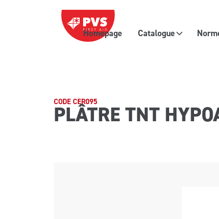
Passer au contenu
Homepage
Catalogue
Normes
Navigation principale
CODE CER095
PLÂTRE TNT HYPO