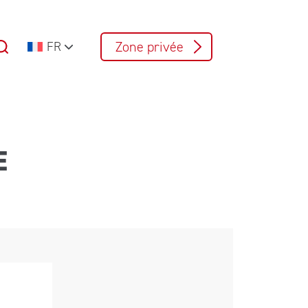
Zone privée
FR
E