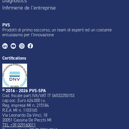
Diagnostics
Infirmerie de l’entreprise
PVS
Prodotti di primo soccorso, un team di esperti ed un costante
entusiasmo per l’innovazione
Certifications
® 2016 - 2026 PVS-SPA
Cod. fiscale part.IVA/VAT IT 06532250153
cap.soc. Euro 624.000 i.v.
Reg. imprese MI n. 215184
R.E.A. MI n. 1103165
Via Leonardo Da Vinci, 18
20051 Cassina De Pecchi MI
TEL +39 029160011