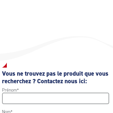
Dimensions : -Code NEG001 40×43 cm -Code NEG002
80×43 cm -Code NEG003 120×43 cm
Vous ne trouvez pas le produit que vous
recherchez ? Contactez nous ici:
Prénom
*
Nom
*