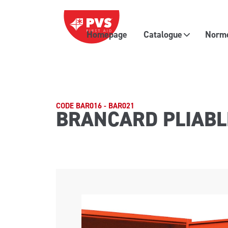
Passer au contenu
Homepage
Catalogue
Normes
Navigation principale
CODE BAR016 - BAR021
BRANCARD PLIABL