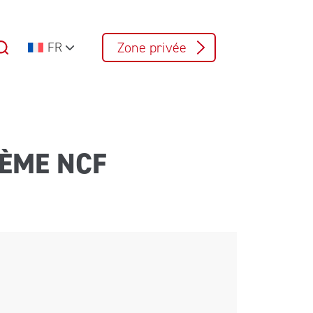
Zone privée
FR
ÈME NCF