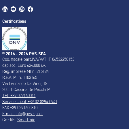
Certifications
® 2016 - 2026 PVS-SPA
Cod. fiscale part.IVA/VAT IT 06532250153
cap.soc. Euro 624.000 i.v.
Reg. imprese MI n. 215184
R.E.A. MI n. 1103165
Via Leonardo Da Vinci, 18
20051 Cassina De Pecchi MI
TEL +39 029160011
Service client +39 02 8294 0941
FAX +39 0291600310
E-mail:
info@pvs-spa.it
Credits:
Smartmix